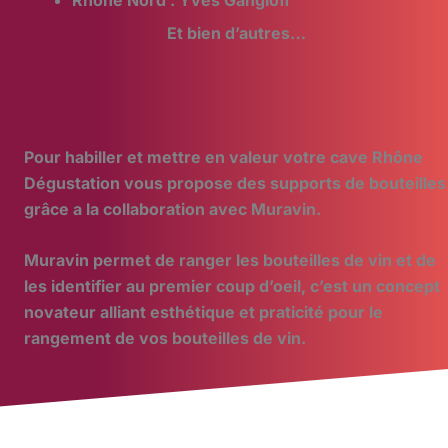
Rhône Nord : Yves Gangloff
Et bien d’autres…
Pour habiller et mettre en valeur votre cave Rhône
Dégustation vous propose des supports de bouteilles
grâce a la collaboration avec Muravin.
Muravin permet de ranger les bouteilles de vin et de
les identifier au premier coup d’oeil, c’est un concept
novateur alliant esthétique et praticité pour le
rangement de vos bouteilles de vin.
Mentions légales
Politique de confidentialité